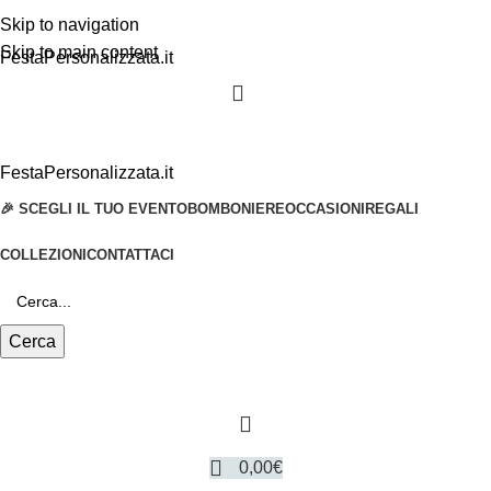
Skip to navigation
Skip to main content
FestaPersonalizzata.it
FestaPersonalizzata.it
🎉 SCEGLI IL TUO EVENTO
BOMBONIERE
OCCASIONI
REGALI
COLLEZIONI
CONTATTACI
Cerca
0,00
€