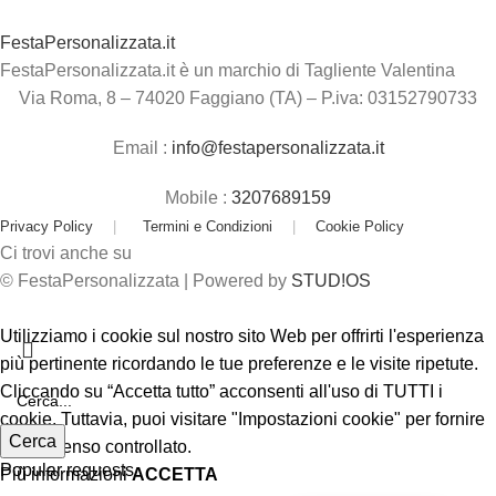
FestaPersonalizzata.it
FestaPersonalizzata.it è un marchio di Tagliente Valentina
Via Roma, 8 – 74020 Faggiano (TA) – P.iva: 03152790733
Email :
info@festapersonalizzata.it
Mobile :
3207689159
Privacy Policy
|
Termini e Condizioni
|
Cookie Policy
Ci trovi anche su
© FestaPersonalizzata | Powered by
STUD!OS
Utilizziamo i cookie sul nostro sito Web per offrirti l'esperienza
più pertinente ricordando le tue preferenze e le visite ripetute.
Cliccando su “Accetta tutto” acconsenti all'uso di TUTTI i
cookie. Tuttavia, puoi visitare "Impostazioni cookie" per fornire
Cerca
un consenso controllato.
Popular requests
Più informazioni
ACCETTA