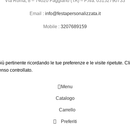
Via Roma, 8 – 74020 Faggiano (TA) – P.iva: 03152790733
Email :
info@festapersonalizzata.it
Mobile :
3207689159
 più pertinente ricordando le tue preferenze e le visite ripetute. 
enso controllato.
Menu
Catalogo
Carrello
Preferiti