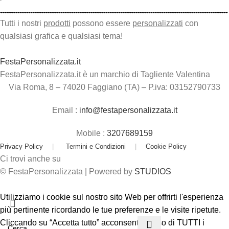
Tutti i nostri
prodotti
possono essere
personalizzati
con
qualsiasi grafica e qualsiasi tema!
FestaPersonalizzata.it
FestaPersonalizzata.it è un marchio di Tagliente Valentina
Via Roma, 8 – 74020 Faggiano (TA) – P.iva: 03152790733
Email :
info@festapersonalizzata.it
Mobile :
3207689159
Privacy Policy
|
Termini e Condizioni
|
Cookie Policy
Ci trovi anche su
© FestaPersonalizzata | Powered by
STUD!OS
Utilizziamo i cookie sul nostro sito Web per offrirti l'esperienza
più pertinente ricordando le tue preferenze e le visite ripetute.
Cliccando su “Accetta tutto” acconsenti all'uso di TUTTI i