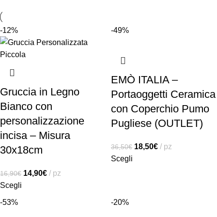
-12%
-49%
EMÒ ITALIA –
Gruccia in Legno
Portaoggetti Ceramica
Bianco con
con Coperchio Pumo
personalizzazione
Pugliese (OUTLET)
incisa – Misura
18,50
€
pz
36,50
€
30x18cm
Scegli
14,90
€
pz
16,90
€
Scegli
-53%
-20%