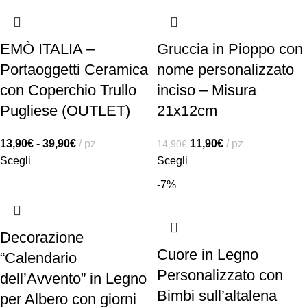
EMÒ ITALIA –
Gruccia in Pioppo con
Portaoggetti Ceramica
nome personalizzato
con Coperchio Trullo
inciso – Misura
Pugliese (OUTLET)
21x12cm
13,90
€
-
39,90
€
pz
11,90
€
pz
14,90
€
Scegli
Scegli
-7%
Decorazione
Cuore in Legno
“Calendario
Personalizzato con
dell’Avvento” in Legno
Bimbi sull’altalena
per Albero con giorni