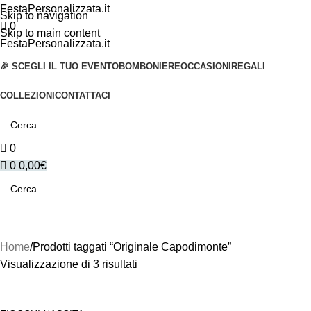
FestaPersonalizzata.it
Skip to navigation
0
Skip to main content
FestaPersonalizzata.it
🎉 SCEGLI IL TUO EVENTO
BOMBONIERE
OCCASIONI
REGALI
COLLEZIONI
CONTATTACI
0
0
0,00
€
Home
Prodotti taggati “Originale Capodimonte”
Visualizzazione di 3 risultati