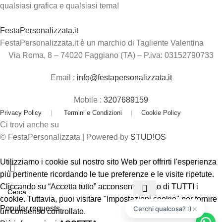
qualsiasi grafica e qualsiasi tema!
FestaPersonalizzata.it
FestaPersonalizzata.it è un marchio di Tagliente Valentina
Via Roma, 8 – 74020 Faggiano (TA) – P.iva: 03152790733
Email :
info@festapersonalizzata.it
Mobile :
3207689159
Privacy Policy
|
Termini e Condizioni
|
Cookie Policy
Ci trovi anche su
© FestaPersonalizzata | Powered by
STUD!OS
Utilizziamo i cookie sul nostro sito Web per offrirti l'esperienza
più pertinente ricordando le tue preferenze e le visite ripetute.
Cliccando su “Accetta tutto” acconsenti all'uso di TUTTI i
cookie. Tuttavia, puoi visitare "Impostazioni cookie" per fornire
×
Popular requests
Cerchi qualcosa? :)
un consenso controllato.