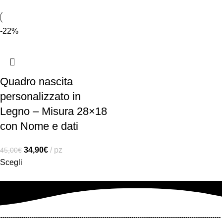
-22%
Quadro nascita
personalizzato in
Legno – Misura 28×18
con Nome e dati
34,90
€
pz
45,00
€
Scegli