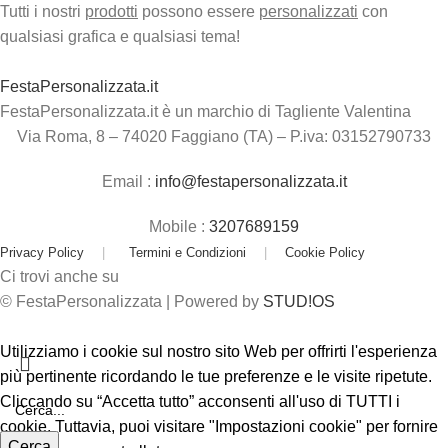
Tutti i nostri
prodotti
possono essere
personalizzati
con
qualsiasi grafica e qualsiasi tema!
FestaPersonalizzata.it
FestaPersonalizzata.it è un marchio di Tagliente Valentina
Via Roma, 8 – 74020 Faggiano (TA) – P.iva: 03152790733
Email :
info@festapersonalizzata.it
Mobile :
3207689159
Privacy Policy
|
Termini e Condizioni
|
Cookie Policy
Ci trovi anche su
© FestaPersonalizzata | Powered by
STUD!OS
Utilizziamo i cookie sul nostro sito Web per offrirti l'esperienza
più pertinente ricordando le tue preferenze e le visite ripetute.
Cliccando su “Accetta tutto” acconsenti all'uso di TUTTI i
cookie. Tuttavia, puoi visitare "Impostazioni cookie" per fornire
Cerca