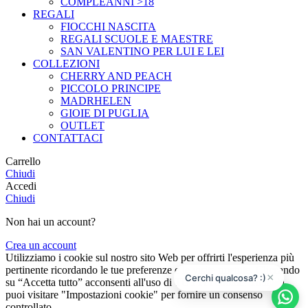
COMPLEANNI >18
REGALI
FIOCCHI NASCITA
REGALI SCUOLE E MAESTRE
SAN VALENTINO PER LUI E LEI
COLLEZIONI
CHERRY AND PEACH
PICCOLO PRINCIPE
MADRHELEN
GIOIE DI PUGLIA
OUTLET
CONTATTACI
Carrello
Chiudi
Accedi
Chiudi
Non hai un account?
Crea un account
Utilizziamo i cookie sul nostro sito Web per offrirti l'esperienza più
pertinente ricordando le tue preferenze e le visite ripetute. Cliccando
×
Cerchi qualcosa? :)
su “Accetta tutto” acconsenti all'uso di TUTTI i cookie. Tuttavia,
puoi visitare "Impostazioni cookie" per fornire un consenso
controllato.