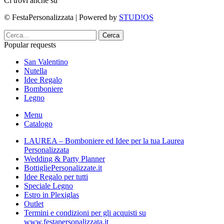
Ci trovi anche su
© FestaPersonalizzata | Powered by
STUD!OS
Cerca
Popular requests
San Valentino
Nutella
Idee Regalo
Bomboniere
Legno
Menu
Catalogo
LAUREA – Bomboniere ed Idee per la tua Laurea
Personalizzata
Wedding & Party Planner
BottigliePersonalizzate.it
Idee Regalo per tutti
Speciale Legno
Estro in Plexiglas
Outlet
Termini e condizioni per gli acquisti su
www.festapersonalizzata.it