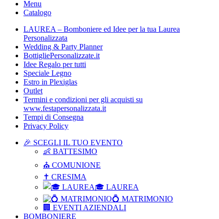
Menu
Catalogo
LAUREA – Bomboniere ed Idee per la tua Laurea
Personalizzata
Wedding & Party Planner
BottigliePersonalizzate.it
Idee Regalo per tutti
Speciale Legno
Estro in Plexiglas
Outlet
Termini e condizioni per gli acquisti su
www.festapersonalizzata.it
Tempi di Consegna
Privacy Policy
🎉 SCEGLI IL TUO EVENTO
👶 BATTESIMO
⛪ COMUNIONE
✝ CRESIMA
🎓 LAUREA
💍 MATRIMONIO
🏢 EVENTI AZIENDALI
BOMBONIERE