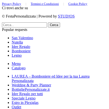
Privacy Policy
|
Termini e Condizioni
|
Cookie Policy
Ci trovi anche su
© FestaPersonalizzata | Powered by
STUD!OS
Cerca
Popular requests
San Valentino
Nutella
Idee Regalo
Bomboniere
Legno
Menu
Catalogo
LAUREA – Bomboniere ed Idee per la tua Laurea
Personalizzata
Wedding & Party Planner
BottigliePersonalizzate.it
Idee Regalo per tutti
Speciale Legno
Estro in Plexiglas
Outlet