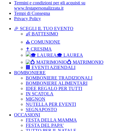
Termini e condizioni per gli acquisti su
www.festapersonalizzata.it
Tempi di Consegna
Privacy Policy
🎉 SCEGLI IL TUO EVENTO
👶 BATTESIMO
⛪ COMUNIONE
✝ CRESIMA
🎓 LAUREA
💍 MATRIMONIO
🏢 EVENTI AZIENDALI
BOMBONIERE
BOMBONIERE TRADIZIONALI
BOMBONIERE ALIMENTARI
IDEE REGALO PER TUTTI
IN SCATOLA
MIGNON
NUTELLA PER EVENTI
SEGNAPOSTO
OCCASIONI
FESTA DELLA MAMMA
FESTA DEL PAPA’
TUTTO PER IL NATALE