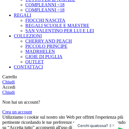
COMPLEANNI <18
COMPLEANNI >18
REGALI
FIOCCHI NASCITA
REGALI SCUOLE E MAESTRE
SAN VALENTINO PER LUI E LEI
COLLEZIONI
CHERRY AND PEACH
PICCOLO PRINCIPE
MADRHELEN
GIOIE DI PUGLIA
OUTLET
CONTATTACI
Carrello
Chiudi
Accedi
Chiudi
Non hai un account?
Crea un account
Utilizziamo i cookie sul nostro sito Web per offrirti l'esperienza più
pertinente ricordando le tue preferenze e le visite ripetute. Cliccando
×
Cerchi qualcosa? :)
su “Accetta tutto” acconsenti all'uso di TUTTI i cookie. Tuttavia,