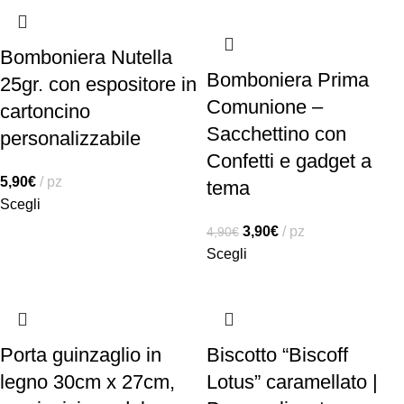
Bomboniera Nutella
Bomboniera Prima
25gr. con espositore in
Comunione –
cartoncino
Sacchettino con
personalizzabile
Confetti e gadget a
5,90
€
pz
tema
Scegli
3,90
€
pz
4,90
€
Scegli
Porta guinzaglio in
Biscotto “Biscoff
legno 30cm x 27cm,
Lotus” caramellato |