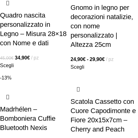
Gnomo in legno per
Quadro nascita
decorazioni natalizie,
personalizzato in
con nome
Legno – Misura 28×18
personalizzato |
con Nome e dati
Altezza 25cm
34,90
€
pz
45,00
€
24,90
€
-
29,90
€
pz
Scegli
Scegli
-13%
Scatola Cassetto con
Madrhélen –
Cuore Capodimonte e
Bomboniera Cuffie
Fiore 20x15x7cm –
Bluetooth Nexis
Cherry and Peach