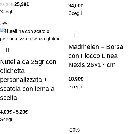
25,90
€
29,90
€
34,00
€
Scegli
Scegli
-5%
Madrhélen – Borsa
con Fiocco Linea
Nutella da 25gr con
Nexis 26×17 cm
etichetta
personalizzata +
18,90
€
Scegli
scatola con tema a
scelta
4,00
€
-
5,20
€
Scegli
-20%