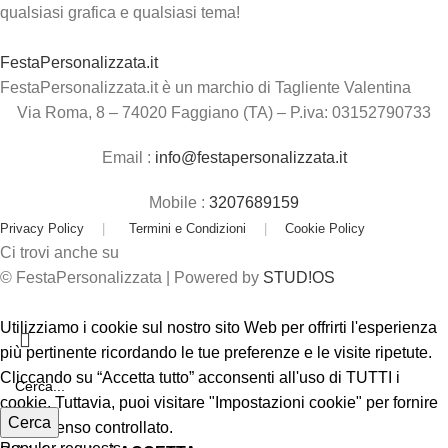
qualsiasi grafica e qualsiasi tema!
FestaPersonalizzata.it
FestaPersonalizzata.it è un marchio di Tagliente Valentina
Via Roma, 8 – 74020 Faggiano (TA) – P.iva: 03152790733
Email :
info@festapersonalizzata.it
Mobile :
3207689159
Privacy Policy
|
Termini e Condizioni
|
Cookie Policy
Ci trovi anche su
© FestaPersonalizzata | Powered by
STUD!OS
Utilizziamo i cookie sul nostro sito Web per offrirti l'esperienza
più pertinente ricordando le tue preferenze e le visite ripetute.
Cliccando su “Accetta tutto” acconsenti all'uso di TUTTI i
cookie. Tuttavia, puoi visitare "Impostazioni cookie" per fornire
Cerca
un consenso controllato.