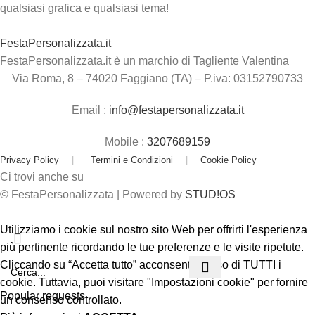
qualsiasi grafica e qualsiasi tema!
FestaPersonalizzata.it
FestaPersonalizzata.it è un marchio di Tagliente Valentina
Via Roma, 8 – 74020 Faggiano (TA) – P.iva: 03152790733
Email :
info@festapersonalizzata.it
Mobile :
3207689159
Privacy Policy
|
Termini e Condizioni
|
Cookie Policy
Ci trovi anche su
© FestaPersonalizzata | Powered by
STUD!OS
Utilizziamo i cookie sul nostro sito Web per offrirti l'esperienza
più pertinente ricordando le tue preferenze e le visite ripetute.
Cliccando su “Accetta tutto” acconsenti all'uso di TUTTI i
cookie. Tuttavia, puoi visitare "Impostazioni cookie" per fornire
Popular requests
un consenso controllato.