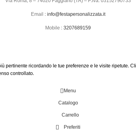
Via Roma, 8 – 74020 Faggiano (TA) – P.iva: 03152790733
Email :
info@festapersonalizzata.it
Mobile :
3207689159
 più pertinente ricordando le tue preferenze e le visite ripetute. 
enso controllato.
Menu
Catalogo
Carrello
Preferiti