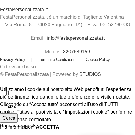
FestaPersonalizzata.it
FestaPersonalizzata.it è un marchio di Tagliente Valentina
Via Roma, 8 – 74020 Faggiano (TA) – P.iva: 03152790733
Email :
info@festapersonalizzata.it
Mobile :
3207689159
Privacy Policy
|
Termini e Condizioni
|
Cookie Policy
Ci trovi anche su
© FestaPersonalizzata | Powered by
STUD!OS
Utilizziamo i cookie sul nostro sito Web per offrirti l'esperienza
più pertinente ricordando le tue preferenze e le visite ripetute.
Cliccando su “Accetta tutto” acconsenti all'uso di TUTTI i
cookie. Tuttavia, puoi visitare "Impostazioni cookie" per fornire
Cerca
un consenso controllato.
Popular requests
Più informazioni
ACCETTA