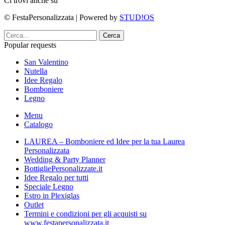
Ci trovi anche su
© FestaPersonalizzata | Powered by
STUD!OS
Cerca
Popular requests
San Valentino
Nutella
Idee Regalo
Bomboniere
Legno
Menu
Catalogo
LAUREA – Bomboniere ed Idee per la tua Laurea
Personalizzata
Wedding & Party Planner
BottigliePersonalizzate.it
Idee Regalo per tutti
Speciale Legno
Estro in Plexiglas
Outlet
Termini e condizioni per gli acquisti su
www.festapersonalizzata.it