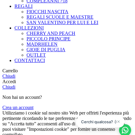
COMPLEANNI >18
REGALI
FIOCCHI NASCITA
REGALI SCUOLE E MAESTRE
SAN VALENTINO PER LUI E LEI
COLLEZIONI
CHERRY AND PEACH
PICCOLO PRINCIPE
MADRHELEN
GIOIE DI PUGLIA
OUTLET
CONTATTACI
Carrello
Chiudi
Accedi
Chiudi
Non hai un account?
Crea un account
Utilizziamo i cookie sul nostro sito Web per offrirti l'esperienza più
pertinente ricordando le tue preferenze e le visite ripetute. Cliccando
×
Cerchi qualcosa? :)
su “Accetta tutto” acconsenti all'uso di TUTTI i cookie. Tuttavia,
puoi visitare "Impostazioni cookie" per fornire un consenso
controllato.