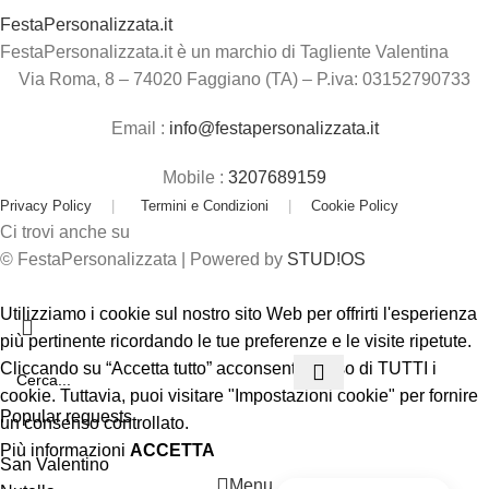
FestaPersonalizzata.it
FestaPersonalizzata.it è un marchio di Tagliente Valentina
Via Roma, 8 – 74020 Faggiano (TA) – P.iva: 03152790733
Email :
info@festapersonalizzata.it
Mobile :
3207689159
Privacy Policy
|
Termini e Condizioni
|
Cookie Policy
Ci trovi anche su
© FestaPersonalizzata | Powered by
STUD!OS
Utilizziamo i cookie sul nostro sito Web per offrirti l'esperienza
più pertinente ricordando le tue preferenze e le visite ripetute.
Cliccando su “Accetta tutto” acconsenti all'uso di TUTTI i
cookie. Tuttavia, puoi visitare "Impostazioni cookie" per fornire
Popular requests
un consenso controllato.
Più informazioni
ACCETTA
San Valentino
Menu