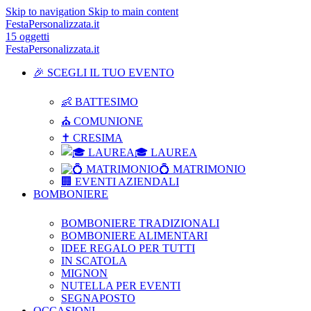
Skip to navigation
Skip to main content
FestaPersonalizzata.it
15
oggetti
FestaPersonalizzata.it
🎉 SCEGLI IL TUO EVENTO
👶 BATTESIMO
⛪ COMUNIONE
✝ CRESIMA
🎓 LAUREA
💍 MATRIMONIO
🏢 EVENTI AZIENDALI
BOMBONIERE
BOMBONIERE TRADIZIONALI
BOMBONIERE ALIMENTARI
IDEE REGALO PER TUTTI
IN SCATOLA
MIGNON
NUTELLA PER EVENTI
SEGNAPOSTO
OCCASIONI