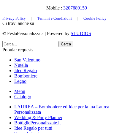
Mobile :
3207689159
Privacy Policy
|
Termini e Condizioni
|
Cookie Policy
Ci trovi anche su
© FestaPersonalizzata | Powered by
STUD!OS
Cerca
Popular requests
San Valentino
Nutella
Idee Regalo
Bomboniere
Legno
Menu
Catalogo
LAUREA – Bomboniere ed Idee per la tua Laurea
Personalizzata
Wedding & Party Planner
BottigliePersonalizzate.it
Idee Regalo per tutti