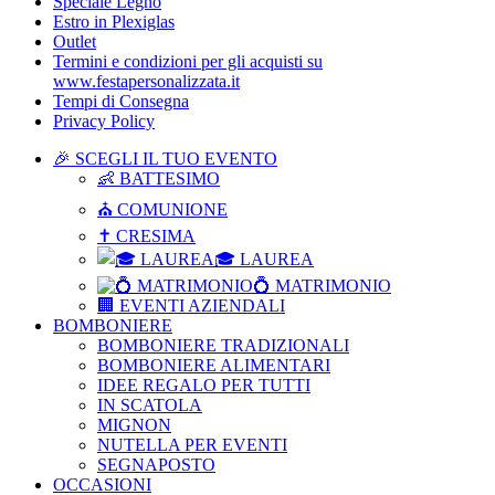
Speciale Legno
Estro in Plexiglas
Outlet
Termini e condizioni per gli acquisti su
www.festapersonalizzata.it
Tempi di Consegna
Privacy Policy
🎉 SCEGLI IL TUO EVENTO
👶 BATTESIMO
⛪ COMUNIONE
✝ CRESIMA
🎓 LAUREA
💍 MATRIMONIO
🏢 EVENTI AZIENDALI
BOMBONIERE
BOMBONIERE TRADIZIONALI
BOMBONIERE ALIMENTARI
IDEE REGALO PER TUTTI
IN SCATOLA
MIGNON
NUTELLA PER EVENTI
SEGNAPOSTO
OCCASIONI