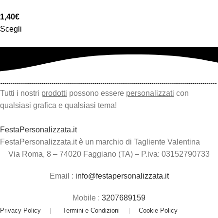
1,40
€
Scegli
Tutti i nostri
prodotti
possono essere
personalizzati
con
qualsiasi grafica e qualsiasi tema!
FestaPersonalizzata.it
FestaPersonalizzata.it è un marchio di Tagliente Valentina
Via Roma, 8 – 74020 Faggiano (TA) – P.iva: 03152790733
Email :
info@festapersonalizzata.it
Mobile :
3207689159
Privacy Policy
|
Termini e Condizioni
|
Cookie Policy