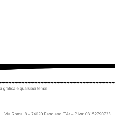
i grafica e qualsiasi tema!
Via Roma, 8 – 74020 Faggiano (TA) – P.iva: 03152790733