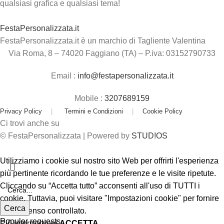
qualsiasi grafica e qualsiasi tema!
FestaPersonalizzata.it
FestaPersonalizzata.it è un marchio di Tagliente Valentina
Via Roma, 8 – 74020 Faggiano (TA) – P.iva: 03152790733
Email :
info@festapersonalizzata.it
Mobile :
3207689159
Privacy Policy
|
Termini e Condizioni
|
Cookie Policy
Ci trovi anche su
© FestaPersonalizzata | Powered by
STUD!OS
Utilizziamo i cookie sul nostro sito Web per offrirti l'esperienza
più pertinente ricordando le tue preferenze e le visite ripetute.
Cliccando su “Accetta tutto” acconsenti all'uso di TUTTI i
cookie. Tuttavia, puoi visitare "Impostazioni cookie" per fornire
Cerca
un consenso controllato.
Popular requests
Più informazioni
ACCETTA