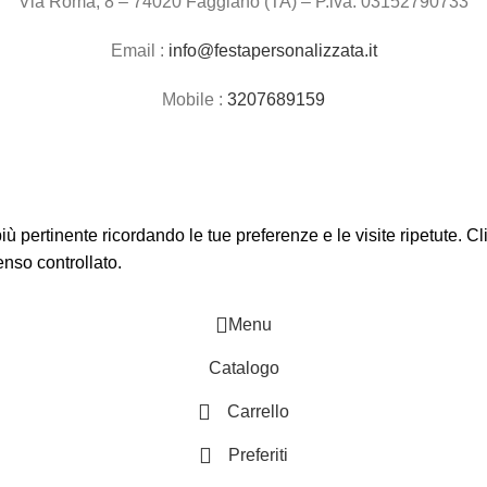
Via Roma, 8 – 74020 Faggiano (TA) – P.iva: 03152790733
Email :
info@festapersonalizzata.it
Mobile :
3207689159
 più pertinente ricordando le tue preferenze e le visite ripetute. 
enso controllato.
Menu
Catalogo
Carrello
Preferiti