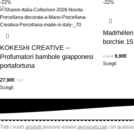
-22%
-22%
Madrhélen 
borchie 1
KOKESHI CREATIVE –
Profumatori bambole giapponesi
6,90
€
8,90
€
Scegli
portafortuna
27,90
€
pz
Scegli
Tutti i nostri
prodotti
possono essere
personalizzati
con qualsias