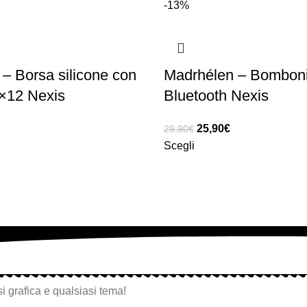
-13%
– Borsa silicone con
Madrhélen – Bomboni
5×12 Nexis
Bluetooth Nexis
25,90
€
29,90
€
Scegli
i grafica e qualsiasi tema!