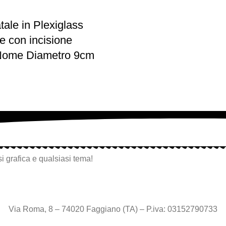
tale in Plexiglass
e con incisione
 Nome Diametro 9cm
i grafica e qualsiasi tema!
Via Roma, 8 – 74020 Faggiano (TA) – P.iva: 03152790733