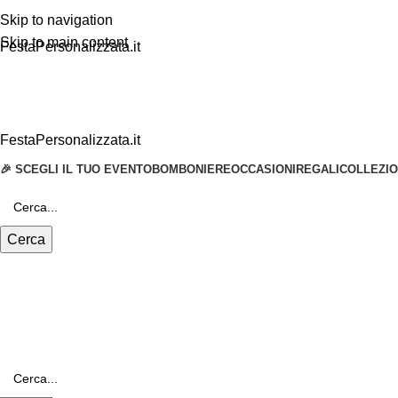
Skip to navigation
Skip to main content
FestaPersonalizzata.it
FestaPersonalizzata.it
🎉 SCEGLI IL TUO EVENTO
BOMBONIERE
OCCASIONI
REGALI
COLLEZIO
Cerca