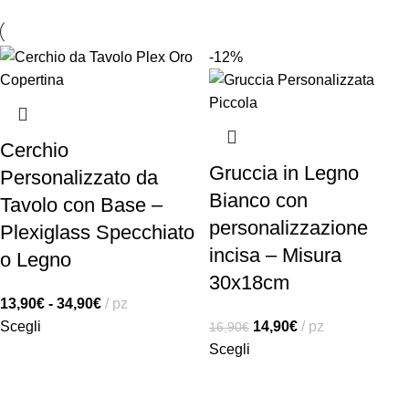
-12%
Cerchio
Gruccia in Legno
Personalizzato da
Bianco con
Tavolo con Base –
personalizzazione
Plexiglass Specchiato
incisa – Misura
o Legno
30x18cm
13,90
€
-
34,90
€
pz
Scegli
14,90
€
pz
16,90
€
Scegli