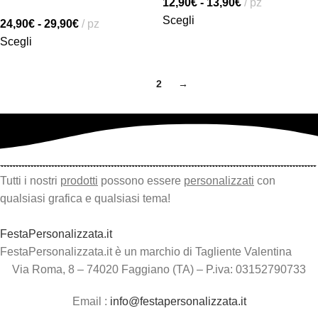
12,90
€
-
13,90
€
pz
Scegli
24,90
€
-
29,90
€
pz
Scegli
1
2
→
Tutti i nostri
prodotti
possono essere
personalizzati
con
qualsiasi grafica e qualsiasi tema!
FestaPersonalizzata.it
FestaPersonalizzata.it è un marchio di Tagliente Valentina
Via Roma, 8 – 74020 Faggiano (TA) – P.iva: 03152790733
Email :
info@festapersonalizzata.it