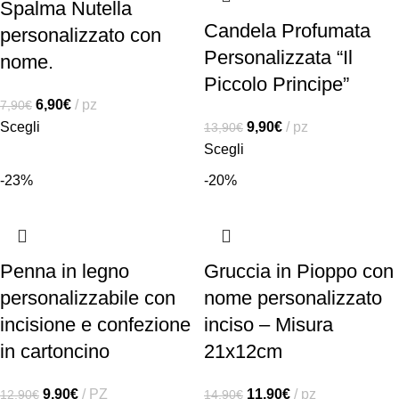
Spalma Nutella
Candela Profumata
personalizzato con
Personalizzata “Il
nome.
Piccolo Principe”
6,90
€
pz
7,90
€
Scegli
9,90
€
pz
13,90
€
Scegli
-23%
-20%
Penna in legno
Gruccia in Pioppo con
personalizzabile con
nome personalizzato
incisione e confezione
inciso – Misura
in cartoncino
21x12cm
9,90
€
PZ
11,90
€
pz
12,90
€
14,90
€